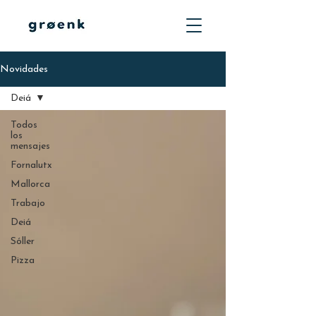
Novidades
Deiá
Todos
los
mensajes
Fornalutx
Mallorca
Trabajo
Deiá
Sóller
Pizza