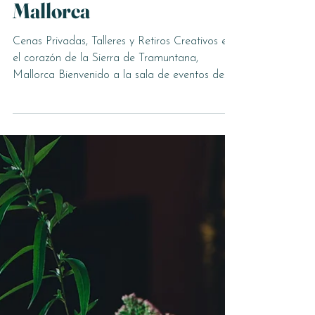
Sala de eventos en Deiá,
Mallorca
Cenas Privadas, Talleres y Retiros Creativos en
el corazón de la Sierra de Tramuntana,
Mallorca Bienvenido a la sala de eventos de
Grøenk Deià, un espacio acogedor y
cuidadosamente diseñado en el corazón de la
Sierra de Tramuntana. Es el lugar ideal para
cenas de empresa, celebraciones familiares,
bodas íntimas, talleres de día completo,
sesiones creativas y retiros de equipo. Un
Espacio Único en el Centro de Deià Situada
en la planta superior de nuestro restaurante, la
sala