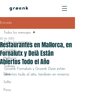
Entrada
Todos los mensajes
20 dic 2025
Restaurantes en Mallorca, en
Todos los mensajes
Fornalutx
Fornalutx y Deià Están
Mallorca
Abiertos Todo el Año
Trabajo
Groenk Fornalutx y Groenk Deiá están 
Deiá
abiertos todo el año, también en invierno.
Sóller
Pizza