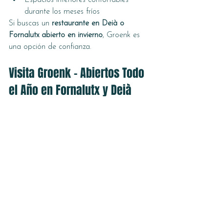
durante los meses fríos
Si buscas un 
restaurante en Deià o 
Fornalutx abierto en invierno
, Groenk es 
una opción de confianza.
Visita Groenk – Abiertos Todo 
el Año en Fornalutx y Deià
Tanto si visitas Mallorca en verano como 
en invierno, 
Groenk Fornalutx y Groenk 
Deià están abiertos todos los días del 
año
.
📍 
Groenk Fornalutx, Mallorca – 
Abierto 7 días a la semana
📍 
Groenk Deià, Mallorca – Abierto 
7 días a la semana + sala para 
eventos privados
👉 Reserva tu mesa online en 